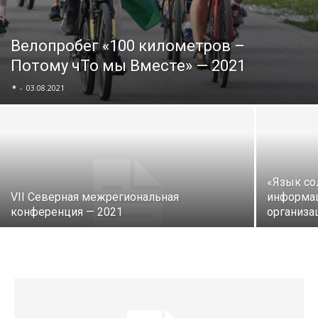
Велопробег «100 километров –
Потому чТо мы Вместе» — 2021
*
-
03.08.2021
«Язык со
VII Северная межрегиональная
информа
конференция — 2021
организа