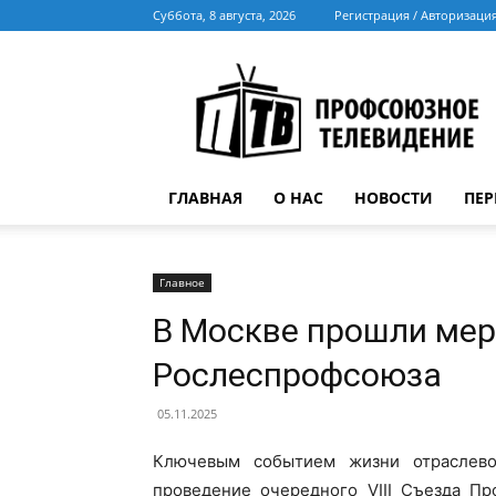
Суббота, 8 августа, 2026
Регистрация / Авторизаци
Профсоюз
ТВ
ГЛАВНАЯ
О НАС
НОВОСТИ
ПЕ
Главное
В Москве прошли мер
Рослеспрофсоюза
05.11.2025
Ключевым событием жизни отраслево
проведение очередного VIII Съезда Пр