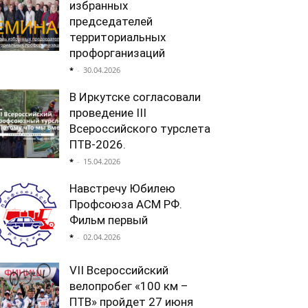
избранных
председателей
территориальных
профорганизаций
*
-
30.04.2026
В Иркутске согласовали
проведение III
Всероссийского турслета
ПТВ-2026.
*
-
15.04.2026
Навстречу Юбилею
Профсоюза АСМ РФ.
Фильм первый
*
-
02.04.2026
VII Всероссийский
велопробег «100 км –
ПТВ» пройдет 27 июня