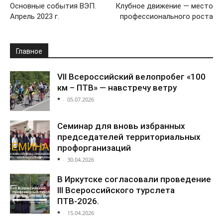
Основные события ВЭП.
Клубное движение — место
Апрель 2023 г.
профессионального роста
Главное
VII Всероссийский велопробег «100
км – ПТВ» — навстречу ветру
*
-
05.07.2026
Семинар для вновь избранных
председателей территориальных
профорганизаций
*
-
30.04.2026
В Иркутске согласовали проведение
III Всероссийского турслета
ПТВ-2026.
*
-
15.04.2026