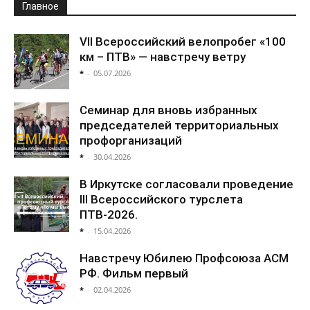
Главное
VII Всероссийский велопробег «100
км – ПТВ» — навстречу ветру
*
-
05.07.2026
Семинар для вновь избранных
председателей территориальных
профорганизаций
*
-
30.04.2026
В Иркутске согласовали проведение
III Всероссийского турслета
ПТВ-2026.
*
-
15.04.2026
Навстречу Юбилею Профсоюза АСМ
РФ. Фильм первый
*
-
02.04.2026