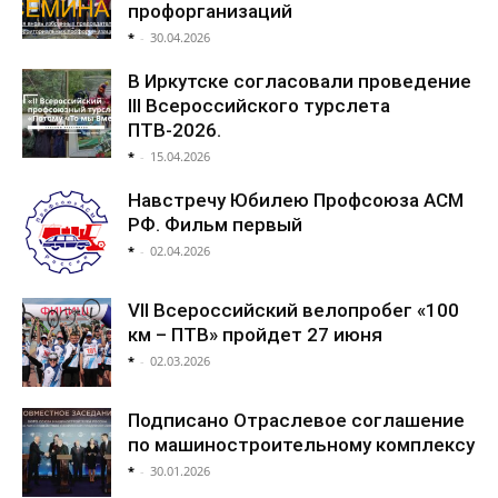
профорганизаций
*
-
30.04.2026
В Иркутске согласовали проведение
III Всероссийского турслета
ПТВ-2026.
*
-
15.04.2026
Навстречу Юбилею Профсоюза АСМ
РФ. Фильм первый
*
-
02.04.2026
VII Всероссийский велопробег «100
км – ПТВ» пройдет 27 июня
*
-
02.03.2026
Подписано Отраслевое соглашение
по машиностроительному комплексу
*
-
30.01.2026