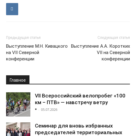
Предыдущая статья
Следующая статья
Выступление М.Н. Кивацкого
Выступление А.А. Коротких
на VII Северной
VII на Северной
конференции
конференции
Главное
VII Всероссийский велопробег «100
км – ПТВ» — навстречу ветру
*
-
05.07.2026
Семинар для вновь избранных
председателей территориальных